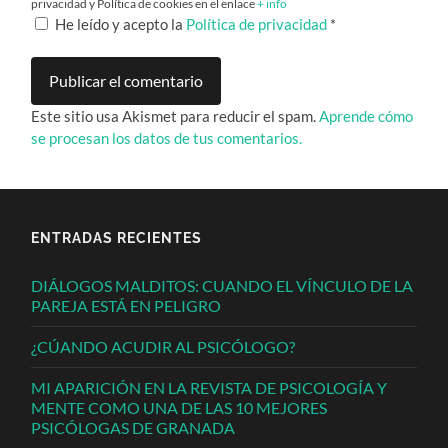
privacidad y Política de cookies en el enlace
+ info
He leído y acepto la
Política de privacidad
*
Este sitio usa Akismet para reducir el spam.
Aprende cómo
se procesan los datos de tus comentarios.
ENTRADAS RECIENTES
DIÁLOGOS MALDITOS: CUANDO EL VÍNCULO DE LA
PAREJA ESTÁ EN PELIGRO
¿CÚANDO ACUDIR AL PSICÓLOGO?
MI APARICIÓN EN LA REVISTA DE PSICOLOGÍA Y
MENTE COMO UNA DE LAS 10 MEJORES
PSICÓLOGAS DE GRANADA