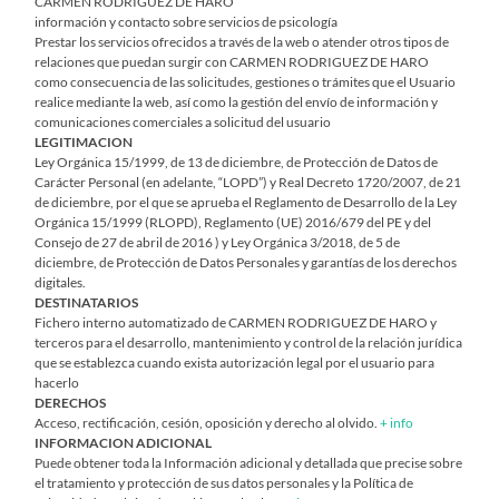
CARMEN RODRIGUEZ DE HARO
información y contacto sobre servicios de psicología
Prestar los servicios ofrecidos a través de la web o atender otros tipos de
relaciones que puedan surgir con CARMEN RODRIGUEZ DE HARO
como consecuencia de las solicitudes, gestiones o trámites que el Usuario
realice mediante la web, así como la gestión del envío de información y
comunicaciones comerciales a solicitud del usuario
LEGITIMACION
Ley Orgánica 15/1999, de 13 de diciembre, de Protección de Datos de
Carácter Personal (en adelante, “LOPD”) y Real Decreto 1720/2007, de 21
de diciembre, por el que se aprueba el Reglamento de Desarrollo de la Ley
Orgánica 15/1999 (RLOPD), Reglamento (UE) 2016/679 del PE y del
Consejo de 27 de abril de 2016 ) y Ley Orgánica 3/2018, de 5 de
diciembre, de Protección de Datos Personales y garantías de los derechos
digitales.
DESTINATARIOS
Fichero interno automatizado de CARMEN RODRIGUEZ DE HARO y
terceros para el desarrollo, mantenimiento y control de la relación jurídica
que se establezca cuando exista autorización legal por el usuario para
hacerlo
DERECHOS
Acceso, rectificación, cesión, oposición y derecho al olvido.
+ info
INFORMACION ADICIONAL
Puede obtener toda la Información adicional y detallada que precise sobre
el tratamiento y protección de sus datos personales y la Política de