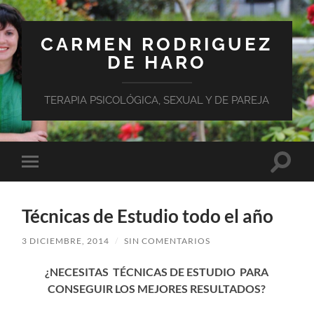
CARMEN RODRIGUEZ
DE HARO
TERAPIA PSICOLÓGICA, SEXUAL Y DE PAREJA
Altern
Alternar
el
el
campo
menú
de
móvil
búsqu
Técnicas de Estudio todo el año
3 DICIEMBRE, 2014
/
SIN COMENTARIOS
¿NECESITAS TÉCNICAS DE ESTUDIO PARA
CONSEGUIR LOS MEJORES RESULTADOS?